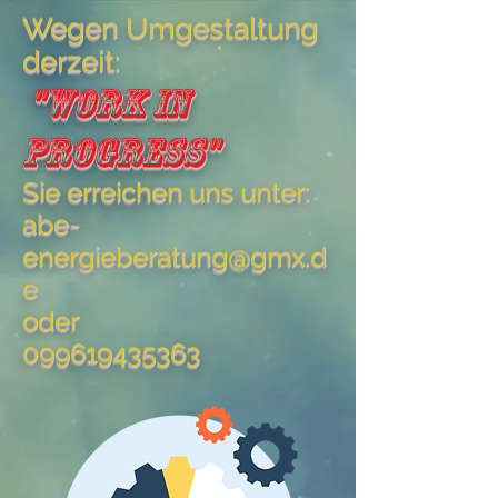
Wegen Umgestaltung
derzeit:
"Work in
Progress"
Sie erreichen uns unter:
abe-
energieberatung@gmx.d
e
oder
099619435363